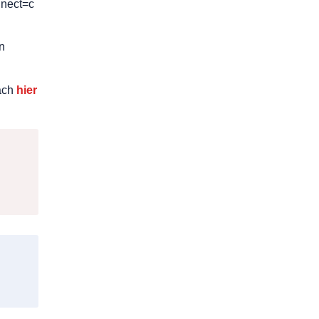
nnect=c
n
fach
hier