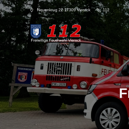
Neuenkrug 22 17309 Viereck
112
F