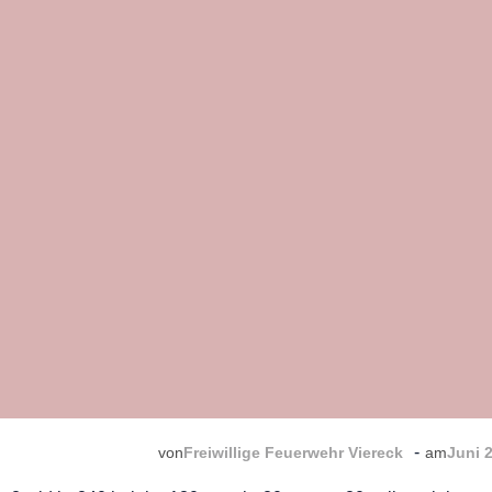
-
von
Freiwillige Feuerwehr Viereck
am
Juni 