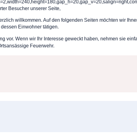
om=2,width=240,height=180,gap_h=20,gap_v=20,salign=right,co
rter Besucher unserer Seite,
herzlich willkommen. Auf den folgenden Seiten möchten wir Ihne
 dessen Einwohner tätigen.
ung vor. Wenn wir Ihr Interesse geweckt haben, nehmen sie ein
 Ortsansässige Feuerwehr.